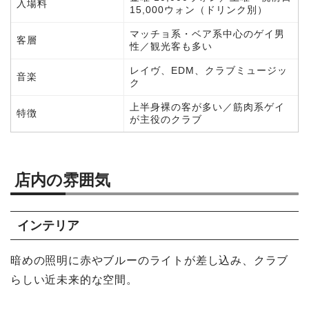
入場料
15,000ウォン（ドリンク別）
マッチョ系・ベア系中心のゲイ男
客層
性／観光客も多い
レイヴ、EDM、クラブミュージッ
音楽
ク
上半身裸の客が多い／筋肉系ゲイ
特徴
が主役のクラブ
店内の雰囲気
インテリア
暗めの照明に赤やブルーのライトが差し込み、クラブ
らしい近未来的な空間。