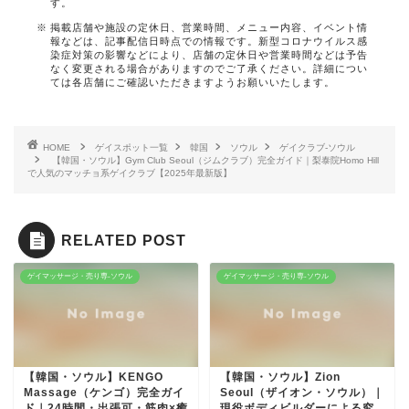
す。
掲載店舗や施設の定休日、営業時間、メニュー内容、イベント情
報などは、記事配信日時点での情報です。新型コロナウイルス感
染症対策の影響などにより、店舗の定休日や営業時間などは予告
なく変更される場合がありますのでご了承ください。詳細につい
ては各店舗にご確認いただきますようお願いいたします。
HOME
ゲイスポット一覧
韓国
ソウル
ゲイクラブ-ソウル
【韓国・ソウル】Gym Club Seoul（ジムクラブ）完全ガイド｜梨泰院Homo Hill
で人気のマッチョ系ゲイクラブ【2025年最新版】
RELATED POST
ゲイマッサージ・売り専-ソウル
ゲイマッサージ・売り専-ソウル
【韓国・ソウル】KENGO
【韓国・ソウル】Zion
Massage（ケンゴ）完全ガイ
Seoul（ザイオン・ソウル）｜
ド｜24時間・出張可・筋肉×癒
現役ボディビルダーによる究