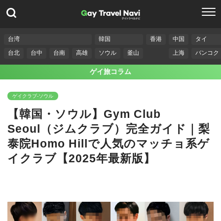
台湾
韓国
香港
中国
タイ
台北
台中
台南
高雄
ソウル
釜山
上海
バンコク
ゲイ旅コラム
ゲイクラブ-ソウル
【韓国・ソウル】Gym Club
Seoul（ジムクラブ）完全ガイド｜梨
泰院Homo Hillで人気のマッチョ系ゲ
イクラブ【2025年最新版】