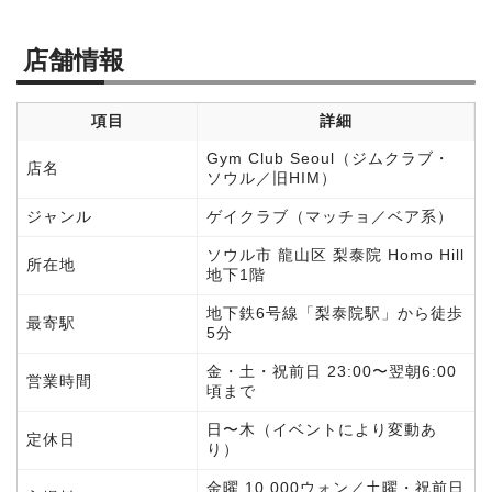
店舗情報
項目
詳細
Gym Club Seoul（ジムクラブ・
店名
ソウル／旧HIM）
ジャンル
ゲイクラブ（マッチョ／ベア系）
ソウル市 龍山区 梨泰院 Homo Hill
所在地
地下1階
地下鉄6号線「梨泰院駅」から徒歩
最寄駅
5分
金・土・祝前日 23:00〜翌朝6:00
営業時間
頃まで
日〜木（イベントにより変動あ
定休日
り）
金曜 10,000ウォン／土曜・祝前日