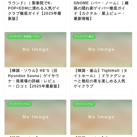
ラウンド）｜梨泰院でK-
GNOME（バー・ノーム）｜鍾
POP×EDMに浸れる人気ゲイ
路の隠れ家ゲイバー徹底ガイ
クラブ徹底ガイド【2025年最
ド【カクテル・屋上ビュー・
新版】
最新情報】
ゲイサウナ・発展場-ソウル
ゲイクラブ -釜山
【韓国・ソウル】HE’S（旧
【韓国・釜山】TightHall（タ
Hyundae Sauna）ゲイサウ
イトホール）｜ドラァグショ
ナ・発展場の詳細・レビュ
ーと熱狂の夜を楽しめる人気
ー・口コミ【2025年最新版】
ゲイクラブ
ゲイクラブ-ソウル
ゲイバー-ソウル