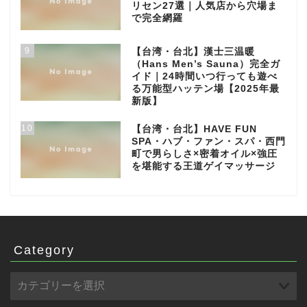
リセン27選｜人気店から穴場ま
で完全網羅
9
【台湾・台北】漢士三温暖
（Hans Men’s Sauna）完全ガ
イド｜24時間いつ行っても遊べ
る万能型ハッテン場【2025年最
新版】
10
【台湾・台北】HAVE FUN
SPA・ハブ・ファン・スパ・西門
町で男らしさ×密着オイル×強圧
を堪能する王道ゲイマッサージ
Category