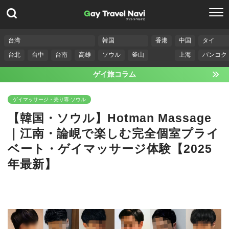
台湾
韓国
香港
中国
タイ
台北
台中
台南
高雄
ソウル
釜山
上海
バンコク
ゲイ旅コラム
ゲイマッサージ・売り専-ソウル
【韓国・ソウル】Hotman Massage
｜江南・論峴で楽しむ完全個室プライ
ベート・ゲイマッサージ体験【2025
年最新】