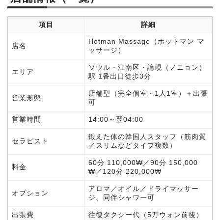
項目
詳細
Hotman Massage（ホットマン マ
店名
ッサージ）
ソウル・江南区・論峴（ノニョン）
エリア
駅 1番出口徒歩3分
店舗型（完全個室・1人1室）＋出張
営業形態
可
営業時間
14:00～翌04:00
鍛えた体の韓国人スタッフ（筋肉質
セラピスト
／スリムなどタイプ複数）
60分 110,000₩／90分 150,000
料金
₩／120分 220,000₩
アロマ／オイル／ドライマッサー
オプション
ジ、同伴シャワー可
出張費
往復タクシー代（5万ウォン前後）