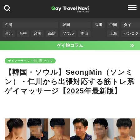
台湾
韓国
香港
中国
タイ
台北
台中
台南
高雄
ソウル
釜山
上海
バンコク
ゲイ旅コラム
ゲイマッサージ・売り専-ソウル
【韓国・ソウル】SeongMin（ソンミ
ン）・仁川から出張対応する筋トレ系
ゲイマッサージ【2025年最新版】