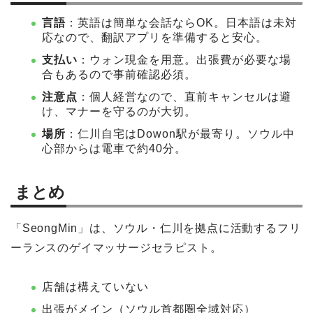
言語
：英語は簡単な会話ならOK。日本語は未対
応なので、翻訳アプリを準備すると安心。
支払い
：ウォン現金を用意。出張費が必要な場
合もあるので事前確認必須。
注意点
：個人経営なので、直前キャンセルは避
け、マナーを守るのが大切。
場所
：仁川自宅はDowon駅が最寄り。ソウル中
心部からは電車で約40分。
まとめ
「SeongMin」は、ソウル・仁川を拠点に活動するフリ
ーランスのゲイマッサージセラピスト。
店舗は構えていない
出張がメイン（ソウル首都圏全域対応）