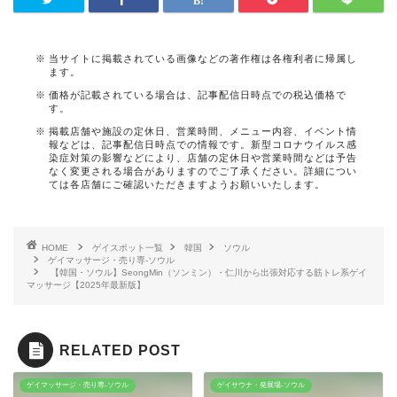
当サイトに掲載されている画像などの著作権は各権利者に帰属し
ます。
価格が記載されている場合は、記事配信日時点での税込価格で
す。
掲載店舗や施設の定休日、営業時間、メニュー内容、イベント情
報などは、記事配信日時点での情報です。新型コロナウイルス感
染症対策の影響などにより、店舗の定休日や営業時間などは予告
なく変更される場合がありますのでご了承ください。詳細につい
ては各店舗にご確認いただきますようお願いいたします。
HOME
ゲイスポット一覧
韓国
ソウル
ゲイマッサージ・売り専-ソウル
【韓国・ソウル】SeongMin（ソンミン）・仁川から出張対応する筋トレ系ゲイ
マッサージ【2025年最新版】
RELATED POST
ゲイマッサージ・売り専-ソウル
ゲイサウナ・発展場-ソウル