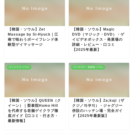
【韓国・ソウル】Zet
【韓国・ソウル】Magic
Massage by Si-Hyuck｜江
DVD（マジック・DVD）・ゲ
南で味わうボーイフレンド体
イビデオボックス・発展場の
験型ゲイマッサージ
詳細・レビュー・口コミ
【2025年最新】
ゲイクラブ-ソウル
ゲイサウナ・発展場-ソウル
【韓国・ソウル】QUEEN（ク
【韓国・ソウル】Za;kuji（ザ
イーン）｜梨泰院Homo Hill
クジ／자쿠지）・ジャグジー
を代表する老舗ゲイクラブ徹
併設のハッテン場・完全ガイ
底ガイド【口コミ・行き方・
ド【2025年最新版】
最新情報】