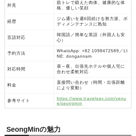
筋トレで鍛えた肉体、健康的な体
外見
格、優しい笑顔
ジム通いを週6回続ける努力派、ボ
経歴
ディメンテナンスに熟知
韓国語／簡単な英語（外国人も安
言語対応
心）
WhatsApp: +82 1098472589／LI
予約方法
NE: dongannam
昼～夜、出張先ホテルや個人宅に
対応時間
合わせ柔軟対応
直接問い合わせ（時間・出張距離
料金
により変動）
https://www.travelgay.com/venu
参考サイト
e/seongmin
SeongMinの魅力