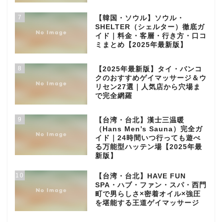
7
【韓国・ソウル】ソウル・
SHELTER（シェルター）徹底ガ
イド｜料金・客層・行き方・口コ
ミまとめ【2025年最新版】
8
【2025年最新版】タイ・バンコ
クのおすすめゲイマッサージ＆ウ
リセン27選｜人気店から穴場ま
で完全網羅
9
【台湾・台北】漢士三温暖
（Hans Men’s Sauna）完全ガ
イド｜24時間いつ行っても遊べ
る万能型ハッテン場【2025年最
新版】
10
【台湾・台北】HAVE FUN
SPA・ハブ・ファン・スパ・西門
町で男らしさ×密着オイル×強圧
を堪能する王道ゲイマッサージ