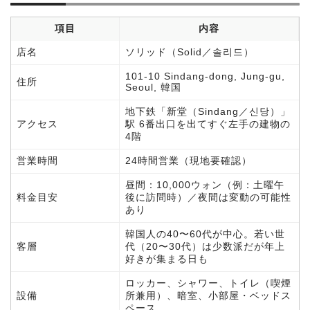
項目
内容
店名
ソリッド（Solid／솔리드）
101-10 Sindang-dong, Jung-gu,
住所
Seoul, 韓国
地下鉄「新堂（Sindang／신당）」
アクセス
駅 6番出口を出てすぐ左手の建物の
4階
営業時間
24時間営業（現地要確認）
昼間：10,000ウォン（例：土曜午
料金目安
後に訪問時）／夜間は変動の可能性
あり
韓国人の40〜60代が中心。若い世
客層
代（20〜30代）は少数派だが年上
好きが集まる日も
ロッカー、シャワー、トイレ（喫煙
設備
所兼用）、暗室、小部屋・ベッドス
ペース