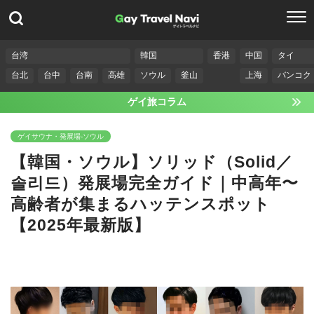
台湾
韓国
香港
中国
タイ
台北
台中
台南
高雄
ソウル
釜山
上海
バンコク
ゲイ旅コラム
ゲイサウナ・発展場-ソウル
【韓国・ソウル】ソリッド（Solid／
솔리드）発展場完全ガイド｜中高年〜
高齢者が集まるハッテンスポット
【2025年最新版】