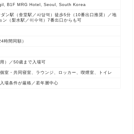
gil, B1F MRG Hotel, Seoul, South Korea
サダン駅（舍堂駅／사당역）徒歩5分（10番出口推奨）／地
ョン（梨水駅／이수역）7番出口からも可
（24時間同額）
用）／50歳まで入場可
個室・共同寝室、ラウンジ、ロッカー、喫煙室、トイレ
入場条件が厳格／若年層中心