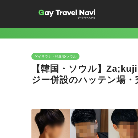
ゲイサウナ・発展場-ソウル
【韓国・ソウル】Za;ku
ジー併設のハッテン場・完