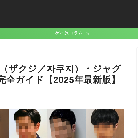
ゲイ旅コラム
ji（ザクジ／자쿠지）・ジャグ
全ガイド【2025年最新版】