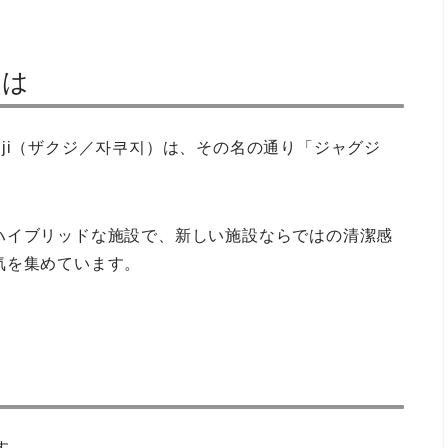
とは
;kuji（ザクジ／자쿠지）は、その名の通り「ジャグジ
ハイブリッドな施設で、新しい施設ならではの清潔感
気を集めています。
す。