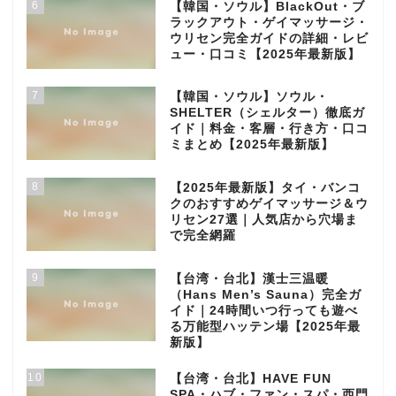
6
【韓国・ソウル】BlackOut・ブ
ラックアウト・ゲイマッサージ・
ウリセン完全ガイドの詳細・レビ
ュー・口コミ【2025年最新版】
7
【韓国・ソウル】ソウル・
SHELTER（シェルター）徹底ガ
イド｜料金・客層・行き方・口コ
ミまとめ【2025年最新版】
8
【2025年最新版】タイ・バンコ
クのおすすめゲイマッサージ＆ウ
リセン27選｜人気店から穴場ま
で完全網羅
9
【台湾・台北】漢士三温暖
（Hans Men’s Sauna）完全ガ
イド｜24時間いつ行っても遊べ
る万能型ハッテン場【2025年最
新版】
10
【台湾・台北】HAVE FUN
SPA・ハブ・ファン・スパ・西門