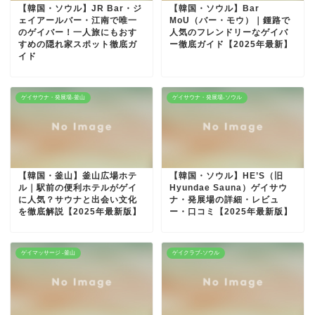
【韓国・ソウル】JR Bar・ジ
【韓国・ソウル】Bar
ェイアールバー・江南で唯一
MoU（バー・モウ）｜鍾路で
のゲイバー！一人旅にもおす
人気のフレンドリーなゲイバ
すめの隠れ家スポット徹底ガ
ー徹底ガイド【2025年最新】
イド
ゲイサウナ・発展場-釜山
ゲイサウナ・発展場-ソウル
【韓国・釜山】釜山広場ホテ
【韓国・ソウル】HE’S（旧
ル｜駅前の便利ホテルがゲイ
Hyundae Sauna）ゲイサウ
に人気？サウナと出会い文化
ナ・発展場の詳細・レビュ
を徹底解説【2025年最新版】
ー・口コミ【2025年最新版】
ゲイマッサージ -釜山
ゲイクラブ-ソウル