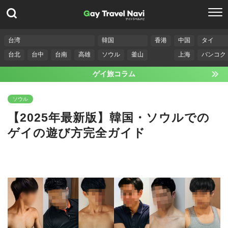
台湾
韓国
香港
中国
タイ
台北
台中
台南
高雄
ソウル
釜山
上海
バンコク
ゲイ旅コラム
ソウル
【2025年最新版】韓国・ソウルでの
ゲイの遊び方完全ガイド