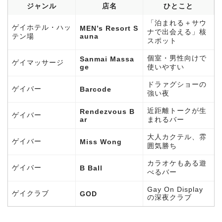
ジャンル
店名
ひとこと
「泊まれる＋サウ
ゲイホテル・ハッ
MEN’s Resort S
ナで出会える」核
テン場
auna
スポット
個室・男性向けで
Sanmai Massa
ゲイマッサージ
ge
使いやすい
ドラァグショーの
ゲイバー
Barcode
強い夜
近距離トークが生
Rendezvous B
ゲイバー
ar
まれるバー
大人カクテル、雰
ゲイバー
Miss Wong
囲気勝ち
カラオケもある遊
ゲイバー
B Ball
べるバー
Gay On Display
ゲイクラブ
GOD
の深夜クラブ