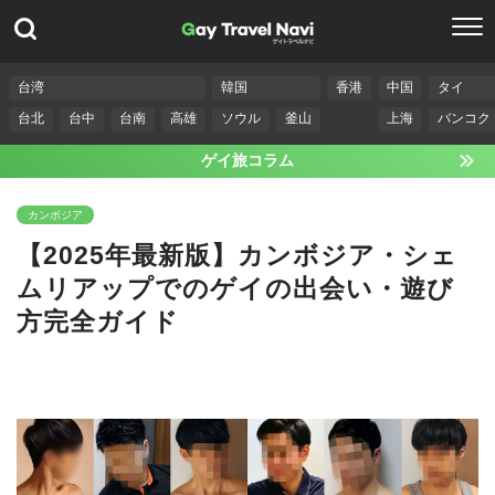
台湾
韓国
香港
中国
タイ
台北
台中
台南
高雄
ソウル
釜山
上海
バンコク
ゲイ旅コラム
カンボジア
【2025年最新版】カンボジア・シェ
ムリアップでのゲイの出会い・遊び
方完全ガイド