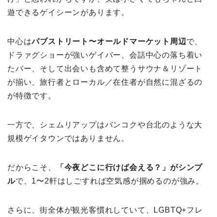
遊できるゲイシーンがあります。
中心は
パブストリート〜オールドマーケット周辺
で、
ドラァグショーが強いゲイバー、会話中心の落ち着い
たバー、そして出会いも含めて整うサウナ＆リゾート
が揃い、旅行者とローカル／在住者が自然に混ざるの
が特徴です。
一方で、シェムリアップはバンコクや台北のような大
規模ゲイタウンではありません。
だからこそ、
「今夜どこに行けば会える？」がシンプ
ル
で、1〜2軒はしごすれば空気感が掴めるのが強み。
さらに、街全体が観光客慣れしていて、LGBTQ+フレ