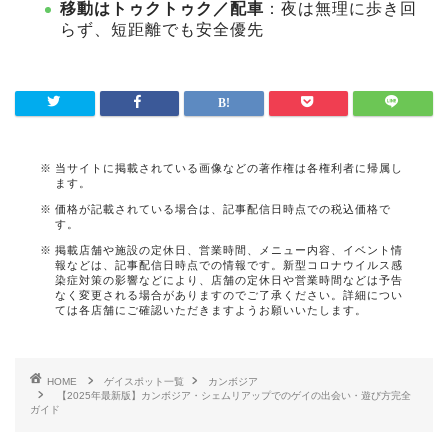
移動はトゥクトゥク／配車
：夜は無理に歩き回
らず、短距離でも安全優先
当サイトに掲載されている画像などの著作権は各権利者に帰属し
ます。
価格が記載されている場合は、記事配信日時点での税込価格で
す。
掲載店舗や施設の定休日、営業時間、メニュー内容、イベント情
報などは、記事配信日時点での情報です。新型コロナウイルス感
染症対策の影響などにより、店舗の定休日や営業時間などは予告
なく変更される場合がありますのでご了承ください。詳細につい
ては各店舗にご確認いただきますようお願いいたします。
HOME
ゲイスポット一覧
カンボジア
【2025年最新版】カンボジア・シェムリアップでのゲイの出会い・遊び方完全
ガイド