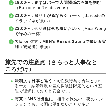
19:00〜：まずはバーで人間関係の空気を掴む
（Barcode or Rendezvous）
21:00〜：盛り上がるならショーへ
（Barcodeの
ドラァグ系が強い）
23:00〜：会話派は落ち着いた店へ
（Miss Wong
で締めの一杯）
翌日 or 夕方：MEN’s Resort Saunaで整い＆実
利
（観光後に最強）
旅先での注意点（さらっと大事なと
ころだけ）
法制度は日本と違う
：同性愛行為は合法とされ
る一方、結婚制度や差別保護は限定的という整
理で理解しておくと安全です。
写真・SNSは慎重に
：相手が旅先の一夜のテン
ションでも、公開は望まないことが多い