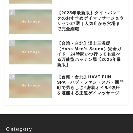
8
【2025年最新版】タイ・バンコ
クのおすすめゲイマッサージ＆ウ
リセン27選｜人気店から穴場ま
で完全網羅
9
【台湾・台北】漢士三温暖
（Hans Men’s Sauna）完全ガ
イド｜24時間いつ行っても遊べ
る万能型ハッテン場【2025年最
新版】
10
【台湾・台北】HAVE FUN
SPA・ハブ・ファン・スパ・西門
町で男らしさ×密着オイル×強圧
を堪能する王道ゲイマッサージ
Category