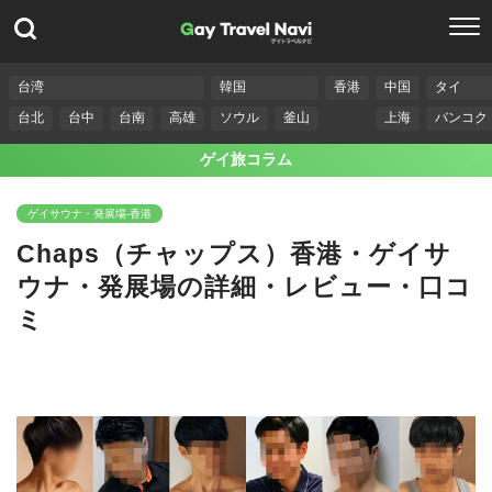
台湾
韓国
香港
中国
タイ
台北
台中
台南
高雄
ソウル
釜山
上海
バンコク
ゲイ旅コラム
ゲイサウナ・発展場-香港
Chaps（チャップス）香港・ゲイサ
ウナ・発展場の詳細・レビュー・口コ
ミ