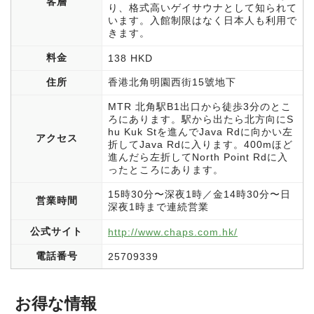
客層
り、格式高いゲイサウナとして知られて
います。入館制限はなく日本人も利用で
きます。
料金
138 HKD
住所
香港北角明園西街15號地下
MTR 北角駅B1出口から徒歩3分のとこ
ろにあります。駅から出たら北方向にS
hu Kuk Stを進んでJava Rdに向かい左
アクセス
折してJava Rdに入ります。400mほど
進んだら左折してNorth Point Rdに入
ったところにあります。
15時30分〜深夜1時／金14時30分〜日
営業時間
深夜1時まで連続営業
公式サイト
http://www.chaps.com.hk/
電話番号
25709339
お得な情報