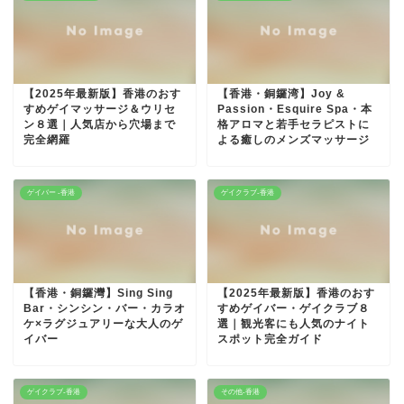
【2025年最新版】香港のおす
【香港・銅鑼湾】Joy &
すめゲイマッサージ＆ウリセ
Passion・Esquire Spa・本
ン８選｜人気店から穴場まで
格アロマと若手セラピストに
完全網羅
よる癒しのメンズマッサージ
ゲイバー -香港
ゲイクラブ-香港
【香港・銅鑼灣】Sing Sing
【2025年最新版】香港のおす
Bar・シンシン・バー・カラオ
すめゲイバー・ゲイクラブ８
ケ×ラグジュアリーな大人のゲ
選｜観光客にも人気のナイト
イバー
スポット完全ガイド
ゲイクラブ-香港
その他-香港