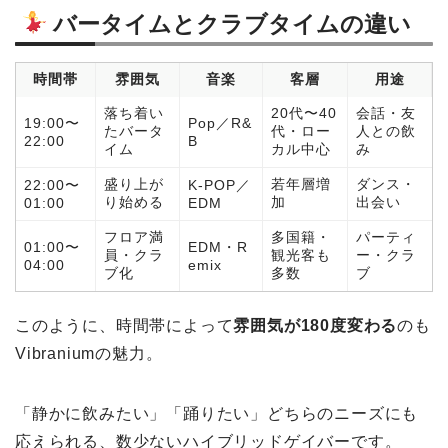
バータイムとクラブタイムの違い
時間帯
雰囲気
音楽
客層
用途
落ち着い
20代〜40
会話・友
19:00〜
Pop／R&
たバータ
代・ロー
人との飲
22:00
B
イム
カル中心
み
盛り上が
若年層増
ダンス・
22:00〜
K-POP／
り始める
加
出会い
01:00
EDM
フロア満
多国籍・
パーティ
01:00〜
EDM・R
員・クラ
観光客も
ー・クラ
04:00
emix
ブ化
多数
ブ
このように、時間帯によって
雰囲気が180度変わる
のも
Vibraniumの魅力。
「静かに飲みたい」「踊りたい」どちらのニーズにも
応えられる、数少ないハイブリッドゲイバーです。