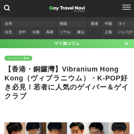
台湾
韓国
香港
中国
タイ
台北
台中
台南
高雄
ソウル
釜山
上海
バンコク
ゲイ旅コラム
ゲイクラブ-香港
【香港・銅鑼灣】Vibranium Hong
Kong（ヴィブラニウム）・K-POP好
き必見！若者に人気のゲイバー＆ゲイ
クラブ