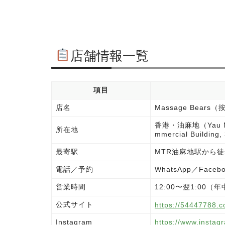
店舗情報一覧
項目
店名
Massage Bears
香港・油麻地（Yau Ma
所在地
mmercial Building,
最寄駅
MTR油麻地駅から徒
電話／予約
WhatsApp／Facebo
営業時間
12:00〜翌1:00（
公式サイト
https://54447788.c
Instagram
https://www.insta