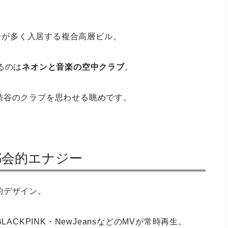
ーが多く入居する複合高層ビル。
るのは
ネオンと音楽の空中クラブ
。
渋谷のクラブを思わせる眺めです。
都会的エナジー
的デザイン。
ACKPINK・NewJeansなどのMVが常時再生。