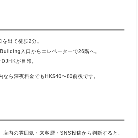
F1出口を出て徒歩2分。
g! Building入口からエレベーターで26階へ。
DJHKが目印。
内なら深夜料金でもHK$40〜80前後です。
が、店内の雰囲気・来客層・SNS投稿から判断すると、