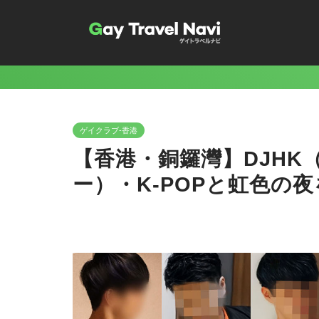
ゲイクラブ-香港
【香港・銅鑼灣】DJHK
ー）・K-POPと虹色の