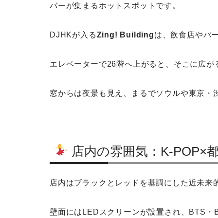
バーが集まるホットスポットです。
DJHKが入る
Zing! Building
は、飲食店やバ
エレベーターで26階へ上がると、そこに広が
窓からは夜景も見え、まるでソウルや東京・
店内の雰囲気：K-POP×
店内はブラックとレッドを基調にした近未来
壁面にはLEDスクリーンが設置され、BTS・BL