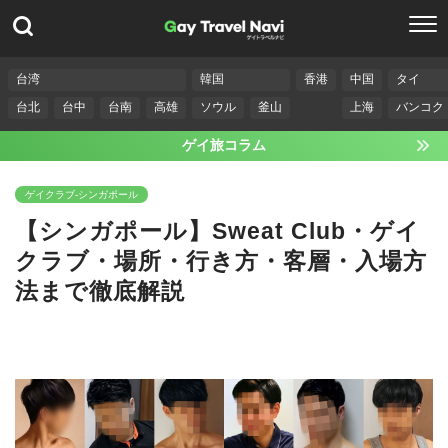
台湾
韓国
香港
中国
タイ
台北
台中
台南
高雄
ソウル
釜山
上海
バンコク
ゲイ旅コラム
ゲイクラブ-シンガポール
【シンガポール】Sweat Club・ゲイ
クラブ・場所・行き方・客層・入場方
法まで徹底解説