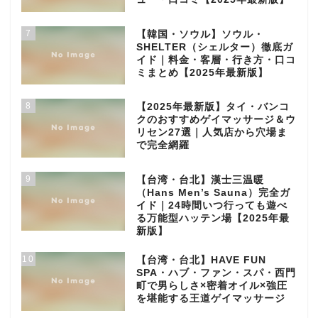
7
【韓国・ソウル】ソウル・
SHELTER（シェルター）徹底ガ
イド｜料金・客層・行き方・口コ
ミまとめ【2025年最新版】
8
【2025年最新版】タイ・バンコ
クのおすすめゲイマッサージ＆ウ
リセン27選｜人気店から穴場ま
で完全網羅
9
【台湾・台北】漢士三温暖
（Hans Men’s Sauna）完全ガ
イド｜24時間いつ行っても遊べ
る万能型ハッテン場【2025年最
新版】
10
【台湾・台北】HAVE FUN
SPA・ハブ・ファン・スパ・西門
町で男らしさ×密着オイル×強圧
を堪能する王道ゲイマッサージ