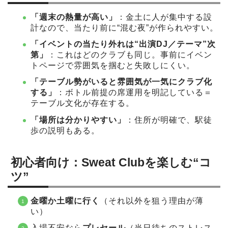
「週末の熱量が高い」
：金土に人が集中する設
計なので、当たり前に“混む夜”が作られやすい。
「イベントの当たり外れは“出演DJ／テーマ”次
第」
：これはどのクラブも同じ。事前にイベン
トページで雰囲気を掴むと失敗しにくい。
「テーブル勢がいると雰囲気が一気にクラブ化
する」
：ボトル前提の席運用を明記している＝
テーブル文化が存在する。
「場所は分かりやすい」
：住所が明確で、駅徒
歩の説明もある。
初心者向け：Sweat Clubを楽しむ“コ
ツ”
金曜か土曜に行く
（それ以外を狙う理由が薄
い）
入場不安なら
プレセール
（当日待ちのストレス