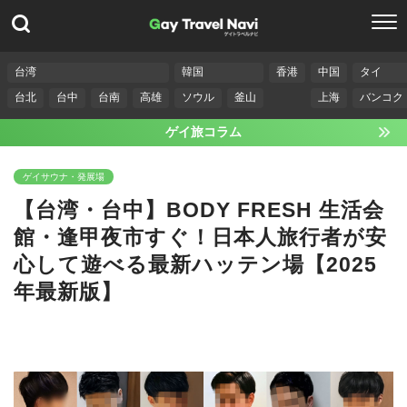
台湾
韓国
香港
中国
タイ
台北
台中
台南
高雄
ソウル
釜山
上海
バンコク
ゲイ旅コラム
ゲイサウナ・発展場
【台湾・台中】BODY FRESH 生活会
館・逢甲夜市すぐ！日本人旅行者が安
心して遊べる最新ハッテン場【2025
年最新版】