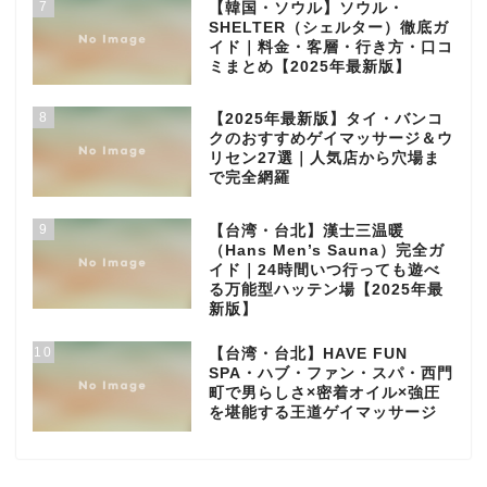
7
【韓国・ソウル】ソウル・
SHELTER（シェルター）徹底ガ
イド｜料金・客層・行き方・口コ
ミまとめ【2025年最新版】
8
【2025年最新版】タイ・バンコ
クのおすすめゲイマッサージ＆ウ
リセン27選｜人気店から穴場ま
で完全網羅
9
【台湾・台北】漢士三温暖
（Hans Men’s Sauna）完全ガ
イド｜24時間いつ行っても遊べ
る万能型ハッテン場【2025年最
新版】
10
【台湾・台北】HAVE FUN
SPA・ハブ・ファン・スパ・西門
町で男らしさ×密着オイル×強圧
を堪能する王道ゲイマッサージ