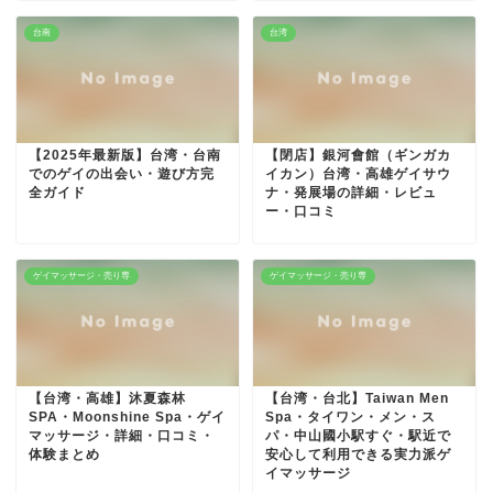
台南
台湾
【2025年最新版】台湾・台南
【閉店】銀河會館（ギンガカ
でのゲイの出会い・遊び方完
イカン）台湾・高雄ゲイサウ
全ガイド
ナ・発展場の詳細・レビュ
ー・口コミ
ゲイマッサージ・売り専
ゲイマッサージ・売り専
【台湾・高雄】沐夏森林
【台湾・台北】Taiwan Men
SPA・Moonshine Spa・ゲイ
Spa・タイワン・メン・ス
マッサージ・詳細・口コミ・
パ・中山國小駅すぐ・駅近で
体験まとめ
安心して利用できる実力派ゲ
イマッサージ