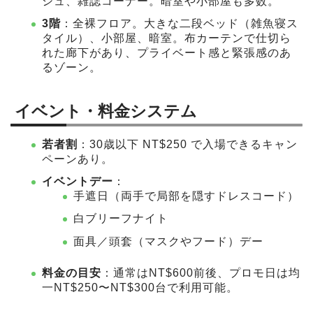
シュ、雑誌コーナー。暗室や小部屋も多数。
3階
：全裸フロア。大きな二段ベッド（雑魚寝ス
タイル）、小部屋、暗室。布カーテンで仕切ら
れた廊下があり、プライベート感と緊張感のあ
るゾーン。
イベント・料金システム
若者割
：30歳以下 NT$250 で入場できるキャン
ペーンあり。
イベントデー
：
手遮日（両手で局部を隠すドレスコード）
白ブリーフナイト
面具／頭套（マスクやフード）デー
料金の目安
：通常はNT$600前後、プロモ日は均
一NT$250〜NT$300台で利用可能。