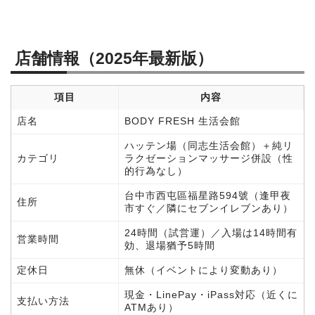
店舗情報（2025年最新版）
項目
内容
店名
BODY FRESH 生活会館
ハッテン場（同志生活会館）＋純リ
カテゴリ
ラクゼーションマッサージ併設（性
的行為なし）
台中市西屯區福星路594號（逢甲夜
住所
市すぐ／隣にセブンイレブンあり）
24時間（試営運）／入場は14時間有
営業時間
効、退場猶予5時間
定休日
無休（イベントにより変動あり）
現金・LinePay・iPass対応（近くに
支払い方法
ATMあり）