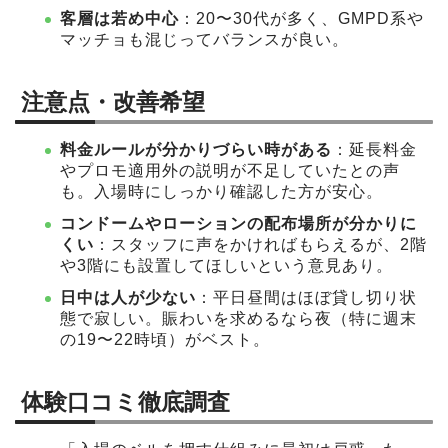
客層は若め中心
：20〜30代が多く、GMPD系や
マッチョも混じってバランスが良い。
注意点・改善希望
料金ルールが分かりづらい時がある
：延長料金
やプロモ適用外の説明が不足していたとの声
も。入場時にしっかり確認した方が安心。
コンドームやローションの配布場所が分かりに
くい
：スタッフに声をかければもらえるが、2階
や3階にも設置してほしいという意見あり。
日中は人が少ない
：平日昼間はほぼ貸し切り状
態で寂しい。賑わいを求めるなら夜（特に週末
の19〜22時頃）がベスト。
体験口コミ徹底調査