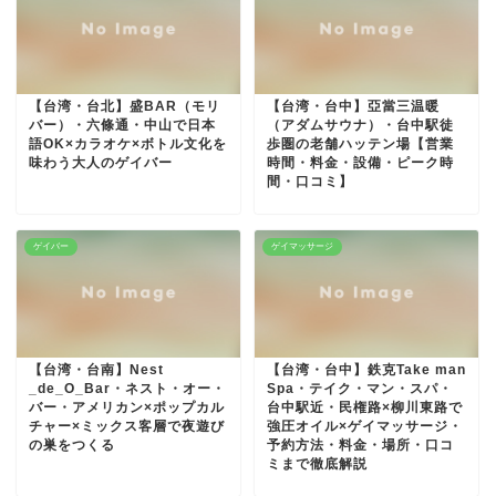
【台湾・台北】盛BAR（モリ
【台湾・台中】亞當三温暖
バー）・六條通・中山で日本
（アダムサウナ）・台中駅徒
語OK×カラオケ×ボトル文化を
歩圏の老舗ハッテン場【営業
味わう大人のゲイバー
時間・料金・設備・ピーク時
間・口コミ】
ゲイバー
ゲイマッサージ
【台湾・台南】Nest
【台湾・台中】鉄克Take man
_de_O_Bar・ネスト・オー・
Spa・テイク・マン・スパ・
バー・アメリカン×ポップカル
台中駅近・民権路×柳川東路で
チャー×ミックス客層で夜遊び
強圧オイル×ゲイマッサージ・
の巣をつくる
予約方法・料金・場所・口コ
ミまで徹底解説