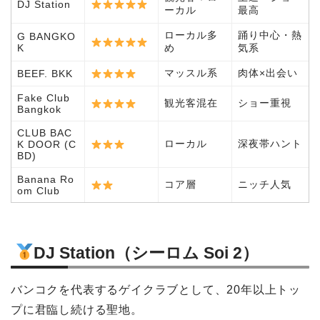
DJ Station
ーカル
最高
ローカル多
踊り中心・熱
G BANGKO
K
め
気系
マッスル系
肉体×出会い
BEEF. BKK
Fake Club
観光客混在
ショー重視
Bangkok
CLUB BAC
ローカル
深夜帯ハント
K DOOR (C
BD)
Banana Ro
コア層
ニッチ人気
om Club
DJ Station（シーロム Soi 2）
バンコクを代表するゲイクラブとして、20年以上トッ
プに君臨し続ける聖地。