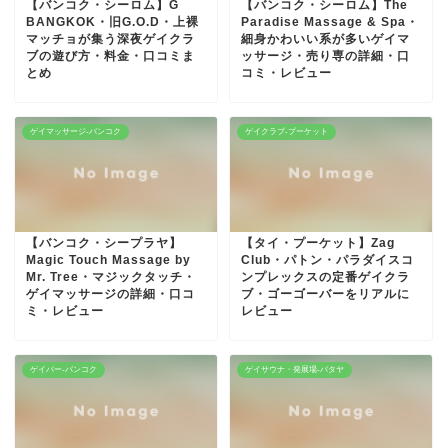
【バンコク・シーロム】G
【バンコク・シーロム】The
BANGKOK・旧G.O.D・上裸
Paradise Massage & Spa・
マッチョが集う深夜ゲイクラ
細身かわいい系が多いゲイマ
ブの遊び方・料金・口コミま
ッサージ・売り専の詳細・口
とめ
コミ・レビュー
ゲイマッサージ-バンコク
ゲイクラブ-プーケット
【バンコク・シープラヤ】
【タイ・プーケット】Zag
Magic Touch Massage by
Club・パトン・パラダイスコ
Mr. Tree・マジックタッチ・
ンプレックスの定番ゲイクラ
ゲイマッサージの詳細・口コ
ブ・ゴーゴーバーをリアルに
ミ・レビュー
レビュー
ゲイバー-バンコク
ゲイサウナ・発展場-パタヤ