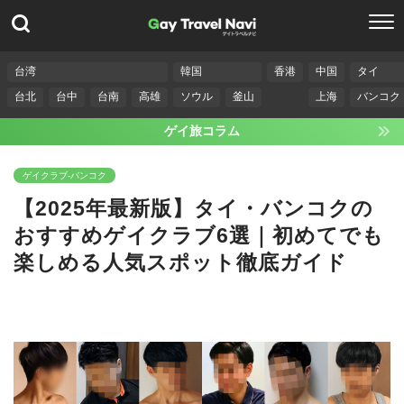
台湾
韓国
香港
中国
タイ
台北
台中
台南
高雄
ソウル
釜山
上海
バンコク
ゲイ旅コラム
ゲイクラブ-バンコク
【2025年最新版】タイ・バンコクの
おすすめゲイクラブ6選｜初めてでも
楽しめる人気スポット徹底ガイド