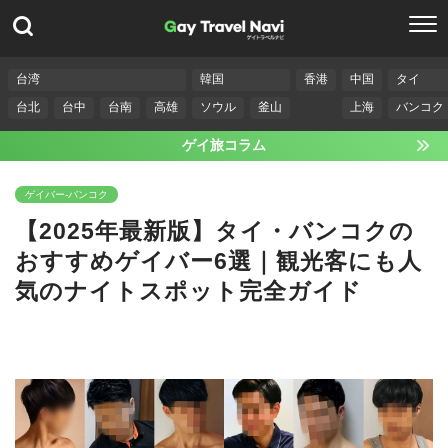
台湾
韓国
香港
中国
タイ
台北
台中
台南
高雄
ソウル
釜山
上海
バンコク
ゲイ旅コラム
ゲイバー-バンコク
【2025年最新版】タイ・バンコクの
おすすめゲイバー6選｜観光客にも人
気のナイトスポット完全ガイド