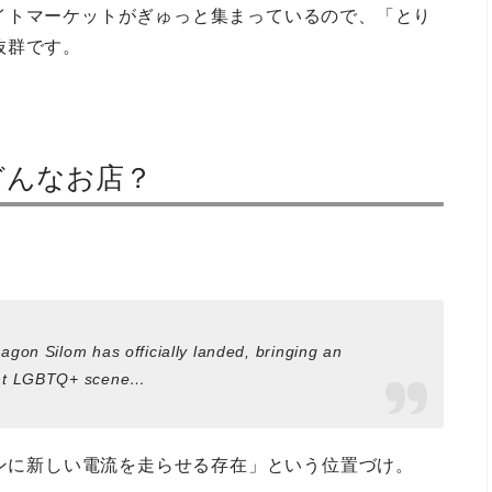
イトマーケットがぎゅっと集まっているので、「とり
抜群です。
mってどんなお店？
agon Silom has officially landed, bringing an
rant LGBTQ+ scene…
ーンに新しい電流を走らせる存在」という位置づけ。