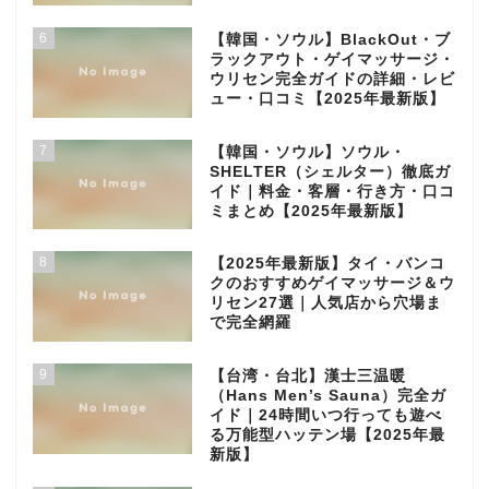
6
【韓国・ソウル】BlackOut・ブ
ラックアウト・ゲイマッサージ・
ウリセン完全ガイドの詳細・レビ
ュー・口コミ【2025年最新版】
7
【韓国・ソウル】ソウル・
SHELTER（シェルター）徹底ガ
イド｜料金・客層・行き方・口コ
ミまとめ【2025年最新版】
8
【2025年最新版】タイ・バンコ
クのおすすめゲイマッサージ＆ウ
リセン27選｜人気店から穴場ま
で完全網羅
9
【台湾・台北】漢士三温暖
（Hans Men’s Sauna）完全ガ
イド｜24時間いつ行っても遊べ
る万能型ハッテン場【2025年最
新版】