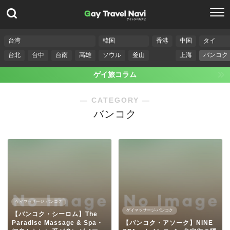
台湾
韓国
香港
中国
タイ
台北
台中
台南
高雄
ソウル
釜山
上海
バンコク
ゲイ旅コラム
― CATEGORY ―
バンコク
ゲイマッサージ-バンコク
ゲイマッサージ-バンコク
【バンコク・シーロム】The
Paradise Massage & Spa・
【バンコク・アソーク】NINE