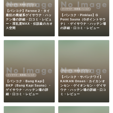
ゲイサウナ・発展場-バンコク
ゲイサウナ・発展場-バンコク
【バンコク】Farose 2・タイ
最狂の廃墟系ゲイサウナ・ハッ
【バンコク・Pinklao】G
テン場の詳細・口コミ・レビュ
Point Sauna（Gポイントサウ
ー・淫乱度MAX・伝説級のカオ
ナ）・ゲイサウナ・ハッテン場
ス空間
の詳細・口コミ・レビュー
ゲイサウナ・発展場-バンコク
ゲイサウナ・発展場-バンコク
【バンコク・サパンクワイ】
【バンコク・Bang Kapi】
KAIKAN Onsen・カイカンオ
BKP（Bang Kapi Sauna）・
ンセン・ゲイオンセン・ゲイサ
ゲイサウナ・ハッテン場の詳
ウナ・ハッテン場の詳細・口コ
細・口コミ・レビュー
ミ・レビュー