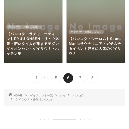
ゲイサウナ・発展場-バンコク
ゲイサウナ・発展場-バンコク
【バンコク・ラチャヨーティ
ン】RYUU ONSEN・リュウ温
【バンコク・シーロム】Sauna
泉・若いタイ人が集まるモダン
Maniaサウナマニア・ガチムチ
ゲイオンセン・ゲイサウナ・ハ
＆イベント好きに人気のゲイサ
ッテン場
ウナ
...
1
5
6
7
8
HOME
ゲイスポット一覧
タイ
バンコク
ゲイサウナ・発展場-バンコク