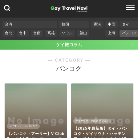
台湾
韓国
香港
中国
タイ
台北
台中
台南
高雄
ソウル
釜山
上海
バンコク
ゲイ旅コラム
― CATEGORY ―
バンコク
ゲイサウナ・発展場-バンコク
ゲイマッサージ-バンコク
【2025年最新版】タイ・バン
【バンコク・アーリー】V Club
コク・ゲイサウナ・ハッテン