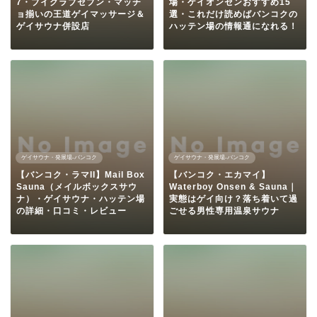
7・ブイクラブセブン・マッチ
場・ゲイオンセンおすすめ15
ョ揃いの王道ゲイマッサージ＆
選・これだけ読めばバンコクの
ゲイサウナ併設店
ハッテン場の情報通になれる！
ゲイサウナ・発展場-バンコク
ゲイサウナ・発展場-バンコク
【バンコク・ラマII】Mail Box
【バンコク・エカマイ】
Sauna（メイルボックスサウ
Waterboy Onsen & Sauna｜
ナ）・ゲイサウナ・ハッテン場
実態はゲイ向け？落ち着いて過
の詳細・口コミ・レビュー
ごせる男性専用温泉サウナ