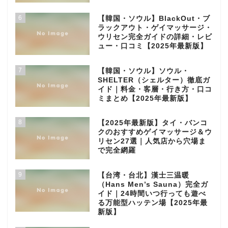
6
【韓国・ソウル】BlackOut・ブ
ラックアウト・ゲイマッサージ・
ウリセン完全ガイドの詳細・レビ
ュー・口コミ【2025年最新版】
7
【韓国・ソウル】ソウル・
SHELTER（シェルター）徹底ガ
イド｜料金・客層・行き方・口コ
ミまとめ【2025年最新版】
8
【2025年最新版】タイ・バンコ
クのおすすめゲイマッサージ＆ウ
リセン27選｜人気店から穴場ま
で完全網羅
9
【台湾・台北】漢士三温暖
（Hans Men’s Sauna）完全ガ
イド｜24時間いつ行っても遊べ
る万能型ハッテン場【2025年最
新版】