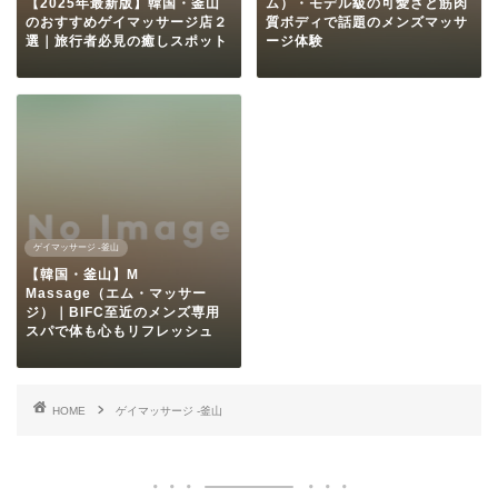
【2025年最新版】韓国・釜山
ム）・モデル級の可愛さと筋肉
のおすすめゲイマッサージ店２
質ボディで話題のメンズマッサ
選｜旅行者必見の癒しスポット
ージ体験
ゲイマッサージ -釜山
【韓国・釜山】M
Massage（エム・マッサー
ジ）｜BIFC至近のメンズ専用
スパで体も心もリフレッシュ
HOME
ゲイマッサージ -釜山