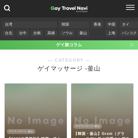
台湾
韓国
香港
中国
タイ
台北
台中
台南
高雄
ソウル
釜山
上海
バンコク
ゲイ旅コラム
― CATEGORY ―
ゲイマッサージ -釜山
ゲイマッサージ -釜山
ゲイマッサージ -釜山
【韓国・釜山】Gram（グラ