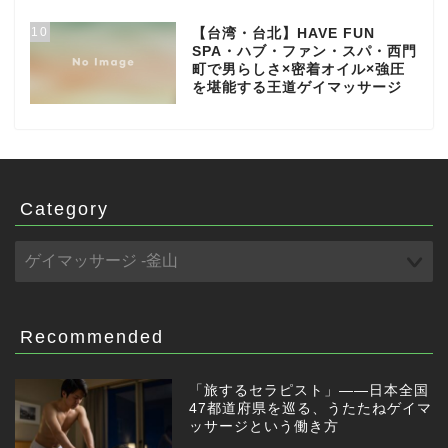
10
【台湾・台北】HAVE FUN
SPA・ハブ・ファン・スパ・西門
町で男らしさ×密着オイル×強圧
を堪能する王道ゲイマッサージ
Category
Recommended
「旅するセラピスト」——日本全国
47都道府県を巡る、うたたねゲイマ
ッサージという働き方