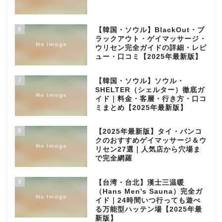
6
【韓国・ソウル】BlackOut・ブ
ラックアウト・ゲイマッサージ・
ウリセン完全ガイドの詳細・レビ
ュー・口コミ【2025年最新版】
7
【韓国・ソウル】ソウル・
SHELTER（シェルター）徹底ガ
イド｜料金・客層・行き方・口コ
ミまとめ【2025年最新版】
8
【2025年最新版】タイ・バンコ
クのおすすめゲイマッサージ＆ウ
リセン27選｜人気店から穴場ま
で完全網羅
9
【台湾・台北】漢士三温暖
（Hans Men’s Sauna）完全ガ
イド｜24時間いつ行っても遊べ
る万能型ハッテン場【2025年最
新版】