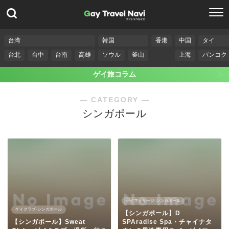
台湾
韓国
香港
中国
タイ
台北
台中
台南
高雄
ソウル
釜山
上海
バンコク
ゲイ旅コラム
― CATEGORY ―
シンガポール
ゲイマッサージ-シンガポール
ゲイクラブ-シンガポール
【シンガポール】D
【シンガポール】Sweat
SPAradise Spa・チャイナタ