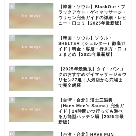
6
【韓国・ソウル】BlackOut・ブ
ラックアウト・ゲイマッサージ・
ウリセン完全ガイドの詳細・レビ
ュー・口コミ【2025年最新版】
7
【韓国・ソウル】ソウル・
SHELTER（シェルター）徹底ガ
イド｜料金・客層・行き方・口コ
ミまとめ【2025年最新版】
8
【2025年最新版】タイ・バンコ
クのおすすめゲイマッサージ＆ウ
リセン27選｜人気店から穴場ま
で完全網羅
9
【台湾・台北】漢士三温暖
（Hans Men’s Sauna）完全ガ
イド｜24時間いつ行っても遊べ
る万能型ハッテン場【2025年最
新版】
10
【台湾・台北】HAVE FUN