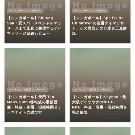
ゲイマッサージ-シンガポール
ゲイマッサージ-シンガポール
【シンガポール】Shuang
【シンガポール】Spa D Lite・
Spa・双スパ・スペシャルマッ
Chinatownの定番ゲイマッサー
サージまで正直に整理するゲイ
ジ、その実態とエロ度を正直解
マッサージ目線レビュー
説
ゲイサウナ・発展場-シンガポール
ゲイサウナ・発展場-シンガポール
【シンガポール】天門 Ten
【シンガポール】Keybox・最
Mens Club /移転後の最新設
大級ゲイサウナのNUDE
備・料金・客層・混雑時間とテ
Nite・料金・客層・混雑時間を
ーマナイトの選び方
完全解説