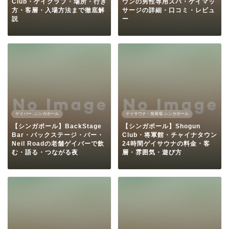
Club・ゲイクラブ・場所・行き
ウンの男性専用スパ・ゲイマッ
方・客層・入場方法まで徹底解
サージの詳細・口コミ・レビュ
説
ー
ゲイバー -シンガポール
ゲイサウナ・発展場-シンガポール
【シンガポール】BackStage
【シンガポール】Shogun
Bar・バックステージ・バー・
Club・将軍館・チャイナタウン
Neil Roadの老舗ゲイバーで飲
24時間ゲイサウナの料金・客
む・語る・つながる夜
層・雰囲気・遊び方