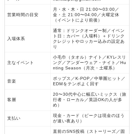
月・水・木・日 21:00〜03:00／
営業時間の目安
金・土 21:00〜04:00／火曜定休
（イベントにより前後）
通常：ドリンクオーダー制／イベン
ト日：カバー（入場料）＋ドリンク
入場体系
クレジットやロッカー込みの設定あ
り
小毛巾（タオル）ナイト／KYレスリ
主なイベント
ング／アンダーウェア・ナイト／Hu
nting Season（月次・土曜系）
ポップス／K-POP／中華圏ヒット／
音楽
EDMをテンポよく回す
20〜30代中心に幅広いミックス（旅
客層
行者・ローカル／英語OKの人が多
め）
現金・カード（ピークは現金のほう
支払い
が速い夜あり）
直前のSNS投稿（ストーリーズ／固