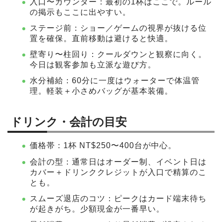
入口〜カウンター：最初の1杯はここで。ルール
の掲示もここに出やすい。
ステージ前：ショー／ゲームの視界が抜ける位
置を確保。直前移動は避けると快適。
壁寄り〜柱回り：クールダウンと観察に向く。
今日は観客参加も立派な遊び方。
水分補給：60分に一度はウォーターで体温管
理。軽装＋小さめバッグが基本装備。
ドリンク・会計の目安
価格帯：1杯 NT$250〜400台が中心。
会計の型：通常日はオーダー制、イベント日は
カバー＋ドリンククレジットが入口で精算のこ
とも。
スムーズ退店のコツ：ピークはカード端末待ち
が起きがち。少額現金が一番早い。