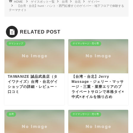
HOME
ゲイスポット一覧
台湾
台北
ゲイバー
【台湾・台北】hunt・ハント・西門紅楼すぐのゲイバー・地下フロアで体験する
テーマナイト
RELATED POST
ゲイショップ
ゲイマッサージ・売り専
TAIWANIZE 誠品武昌店（タ
【台湾・台北】Jerry
イワナイズ）台湾・台北ゲイ
Massage・ジェリー・マッサ
ショップの詳細・レビュー・
ージ・三重・菜寮エリアのプ
口コミ
ライベートサロンで本格タイ×
中式×オイルを独り占め
台湾
ゲイマッサージ・売り専