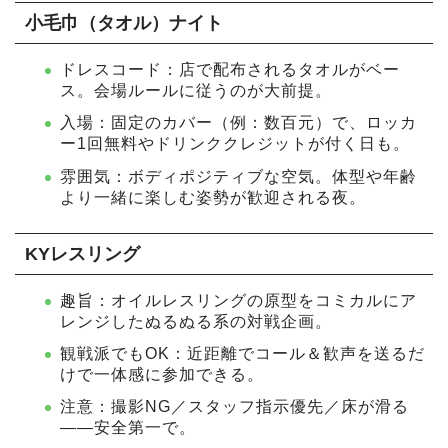
小毛巾（タオル）ナイト
ドレスコード：店で配布されるタオルがベー
ス。会場ルールに従うのが大前提。
入場：固定のカバー（例：数百元）で、ロッカ
ー1回無料やドリンククレジットが付く日も。
雰囲気：ボディポジティブな空気。体型や年齢
より一緒に楽しむ姿勢が歓迎される夜。
KYレスリング
趣旨：オイルレスリングの原型をコミカルにア
レンジしたぬるぬる系の対戦企画。
観戦派でもOK：近距離でコール＆歓声を送るだ
けで一体感に参加できる。
注意：撮影NG／スタッフ指示優先／床が滑る
——安全第一で。