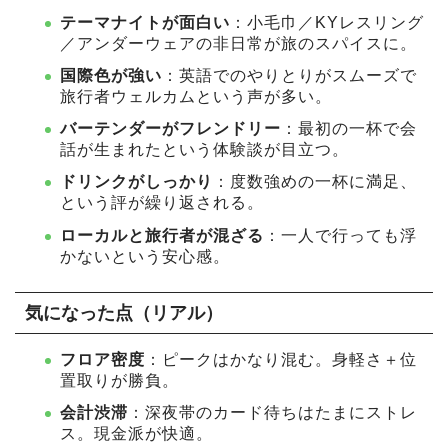
テーマナイトが面白い
：小毛巾／KYレスリング
／アンダーウェアの非日常が旅のスパイスに。
国際色が強い
：英語でのやりとりがスムーズで
旅行者ウェルカムという声が多い。
バーテンダーがフレンドリー
：最初の一杯で会
話が生まれたという体験談が目立つ。
ドリンクがしっかり
：度数強めの一杯に満足、
という評が繰り返される。
ローカルと旅行者が混ざる
：一人で行っても浮
かないという安心感。
気になった点（リアル）
フロア密度
：ピークはかなり混む。身軽さ＋位
置取りが勝負。
会計渋滞
：深夜帯のカード待ちはたまにストレ
ス。現金派が快適。