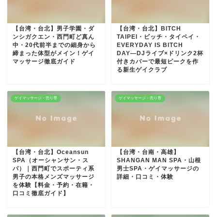
【台湾・台北】男子学園・ダ
【台湾・台北】BITCH
ンシガクエン・西門町ど真ん
TAIPEI・ビッチ・タイペイ・
中・20代前半までの細身から
EVERYDAY IS BITCH
締まった体型がメイン！ゲイ
DAY―DJライブ×ドリンク2杯
マッサージ徹底ガイド
付きカバーで最短ピークを作
る新生ゲイクラブ
ゲイマッサージ・売り専
ゲイマッサージ・売り専
【台湾・台北】Oceansun
【台湾・台南・高雄】
SPA（オーシャンサン・ス
SHANGAN MAN SPA・山根
パ）｜西門町でスポーティ系
男士SPA・ゲイマッサージの
男子の本格メンズマッサージ
詳細・口コミ・体験
を体験【料金・予約・在籍・
口コミ徹底ガイド】