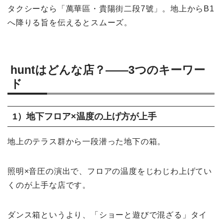
タクシーなら「萬華區・貴陽街二段7號」。地上からB1
へ降りる旨を伝えるとスムーズ。
huntはどんな店？——3つのキーワー
ド
1）地下フロア×温度の上げ方が上手
地上のテラス群から一段潜った地下の箱。
照明×音圧の演出で、フロアの温度をじわじわ上げてい
くのが上手な店です。
ダンス箱というより、「ショーと遊びで混ざる」タイ