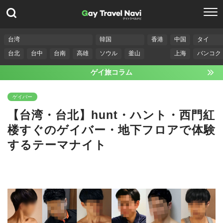
台湾
韓国
香港
中国
タイ
台北
台中
台南
高雄
ソウル
釜山
上海
バンコク
ゲイ旅コラム
ゲイバー
【台湾・台北】hunt・ハント・西門紅
楼すぐのゲイバー・地下フロアで体験
するテーマナイト