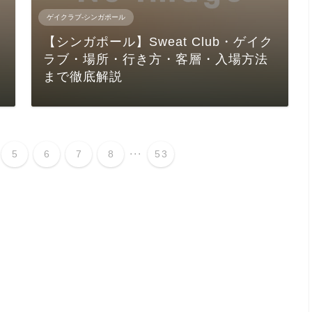
ゲイクラブ-シンガポール
【シンガポール】Sweat Club・ゲイク
ラブ・場所・行き方・客層・入場方法
まで徹底解説
...
5
6
7
8
53