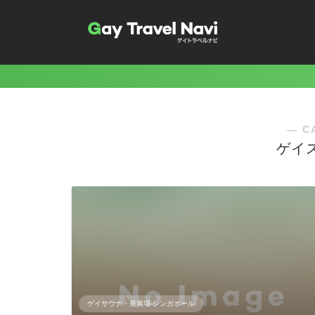
― C
ゲイ
ゲイサウナ・発展場-シンガポール