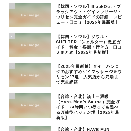
6
【韓国・ソウル】BlackOut・ブ
ラックアウト・ゲイマッサージ・
ウリセン完全ガイドの詳細・レビ
ュー・口コミ【2025年最新版】
7
【韓国・ソウル】ソウル・
SHELTER（シェルター）徹底ガ
イド｜料金・客層・行き方・口コ
ミまとめ【2025年最新版】
8
【2025年最新版】タイ・バンコ
クのおすすめゲイマッサージ＆ウ
リセン27選｜人気店から穴場ま
で完全網羅
9
【台湾・台北】漢士三温暖
（Hans Men’s Sauna）完全ガ
イド｜24時間いつ行っても遊べ
る万能型ハッテン場【2025年最
新版】
10
【台湾・台北】HAVE FUN