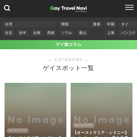
台湾
韓国
香港
中国
タイ
台北
台中
台南
高雄
ソウル
釜山
上海
バンコク
ゲイ旅コラム
― CATEGORY ―
ゲイスポット一覧
オーストラリア
オーストラリア
【オーストラリア・シドニー】