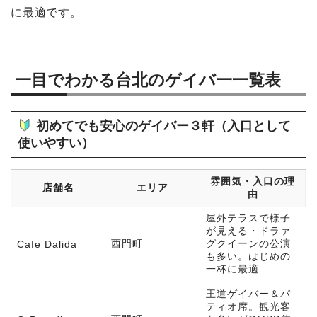
に最適です。
一目でわかる台北のゲイバ一一覧表
初めてでも安心のゲイバー３軒（入口として
使いやすい）
雰囲気・入口の理
店舗名
エリア
由
屋外テラスで様子
が見える・ドラァ
西門町
グクイーンの公演
Cafe Dalida
も多い。はじめの
一杯に最適
王道ゲイバー＆パ
ティオ席。観光客