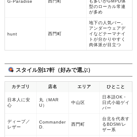
西門町
も多いがGMPD体
G-Paradise
型のローカル常連
が多め
地下の人気バー。
アンダーウェアデ
西門町
イなどテーマナイ
hunt
トが分かりやすく
肉体派が目立つ
スタイル別17軒（好みで選ぶ）
カテゴリ
店名
エリア
ひとこと
日本語OK・
日本人に安
丸（MAR
中山区
日式小箱ゲイ
心
U）
バー
台北を代表す
ディープ／
Commander
西門町
るBDSM/レ
レザー
D.
ザー系