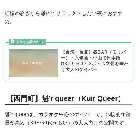
紅樓の騒ぎから離れてリラックスしたい夜におすす
め。
【台湾・台北】盛BAR（モリバ
ー）・六條通・中山で日本語
OK×カラオケ×ボトル文化を味わ
う大人のゲイバー
【西門町】魁’r queer（Kuir Queer）
魁’r queerは、カラオケ中心のゲイバーで、比較的年齢
層が高め（30〜60代が多い）の大人向けの空間です。