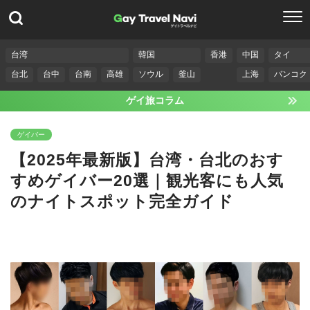
台湾
韓国
香港
中国
タイ
台北
台中
台南
高雄
ソウル
釜山
上海
バンコク
ゲイ旅コラム
ゲイバー
【2025年最新版】台湾・台北のおす
すめゲイバー20選｜観光客にも人気
のナイトスポット完全ガイド