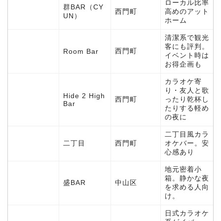
ローカル比率
群BAR（CY
西門町
高めのアット
UN）
ホーム
清潔系で観光
客にも評判。
西門町
Room Bar
イベント時は
お得企画も
カラオケ寄
り・友人と歌
Hide 2 High
西門町
ったり乾杯し
Bar
たりする軽め
の夜に
二丁目風カラ
二丁目
西門町
オケバー。安
心感あり
地元密着小
箱。静かな夜
盛BAR
中山区
を求める人向
け。
日式カラオケ