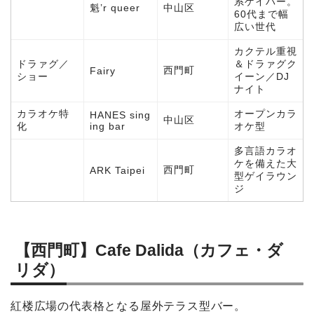
系ゲイバー。
魁’r queer
中山区
60代まで幅
広い世代
カクテル重視
ドラァグ／
＆ドラァグク
西門町
Fairy
ショー
イーン／DJ
ナイト
カラオケ特
オープンカラ
HANES sing
中山区
化
ing bar
オケ型
多言語カラオ
ケを備えた大
西門町
ARK Taipei
型ゲイラウン
ジ
【西門町】Cafe Dalida（カフェ・ダ
リダ）
紅楼広場の代表格となる屋外テラス型バー。