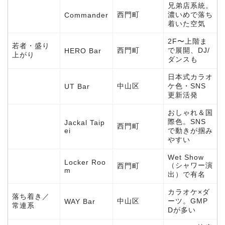
兄弟店系統。
西門町
濃いめで落ち
Commander
着いた空気
2F〜上階ま
若者・盛り
西門町
で展開、DJ/
HERO Bar
上がり
ダンスも
日本式カラオ
中山区
ケ色・SNS
UT Bar
更新活発
おしゃれ＆国
際色。SNS
Jackal Taip
西門町
ei
で動きが掴み
やすい
Wet Show
Locker Roo
（シャワー演
西門町
m
出）で有名
カラオケ×ダ
落ち着き／
中山区
ーツ。GMP
WAY Bar
常連系
Dが多い